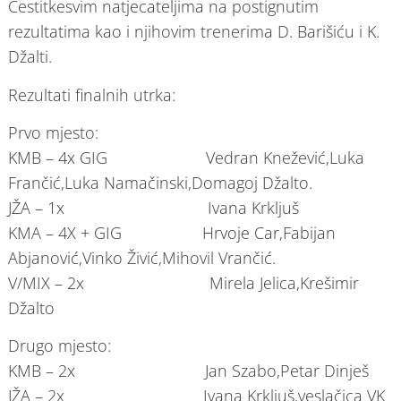
Čestitkesvim natjecateljima na postignutim
rezultatima kao i njihovim trenerima D. Barišiću i K.
Džalti.
Rezultati finalnih utrka:
Prvo mjesto:
KMB – 4x GIG Vedran Knežević,Luka
Frančić,Luka Namačinski,Domagoj Džalto.
JŽA – 1x Ivana Krkljuš
KMA – 4X + GIG Hrvoje Car,Fabijan
Abjanović,Vinko Živić,Mihovil Vrančić.
V/MIX – 2x Mirela Jelica,Krešimir
Džalto
Drugo mjesto:
KMB – 2x Jan Szabo,Petar Dinješ
JŽA – 2x Ivana Krkljuš,veslačica VK