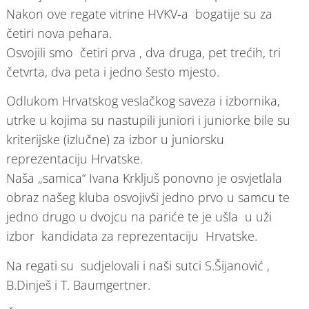
Nakon ove regate vitrine HVKV-a bogatije su za
četiri nova pehara.
Osvojili smo četiri prva , dva druga, pet trećih, tri
četvrta, dva peta i jedno šesto mjesto.
Odlukom Hrvatskog veslačkog saveza i izbornika,
utrke u kojima su nastupili juniori i juniorke bile su
kriterijske (izlučne) za izbor u juniorsku
reprezentaciju Hrvatske.
Naša „samica“ Ivana Krkljuš ponovno je osvjetlala
obraz našeg kluba osvojivši jedno prvo u samcu te
jedno drugo u dvojcu na pariće te je ušla u uži
izbor kandidata za reprezentaciju Hrvatske.
Na regati su sudjelovali i naši sutci S.Šijanović ,
B.Dinješ i T. Baumgertner.