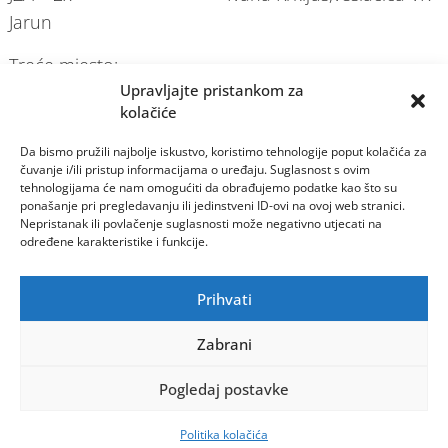
Jarun
Treće mjesto:
Upravljajte pristankom za
JMB – 2x Kristijan Ivanković,Mato
kolačiće
Brandt
KMA – 1x Branimir Marinović
Da bismo pružili najbolje iskustvo, koristimo tehnologije poput kolačića za
čuvanje i/ili pristup informacijama o uređaju. Suglasnost s ovim
KMB – 2x Dominik Marelj,Luka
tehnologijama će nam omogućiti da obrađujemo podatke kao što su
Benaković
ponašanje pri pregledavanju ili jedinstveni ID-ovi na ovoj web stranici.
Nepristanak ili povlačenje suglasnosti može negativno utjecati na
VŽ – 1x Mirela Jelica
određene karakteristike i funkcije.
JMAL – 2x Nikola Dinješ,veslač VK
Iktusa
Prihvati
Četvrto mjesto:
Zabrani
JMB – 2- Kristijan Ivanković,Mato
Brandt
Pogledaj postavke
JMAL – 2- Hrvoje Džalto,Mark Sablić
Politika kolačića
VM – 1x Gordan Šestan