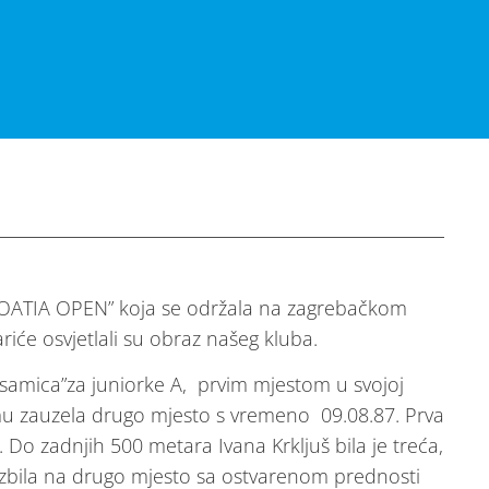
CROATIA OPEN” koja se održala na zagrebačkom
riće osvjetlali su obraz našeg kluba.
“samica”za juniorke A, prvim mjestom u svojoj
emu zauzela drugo mjesto s vremeno 09.08.87. Prva
. Do zadnjih 500 metara Ivana Krkljuš bila je treća,
 izbila na drugo mjesto sa ostvarenom prednosti