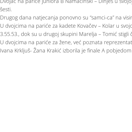
Dvojac na pariće juniora B Namačinski – Dinješ u svojoj 
šesti.
Drugog dana natjecanja ponovno su “samci-ca” na visin
U dvojcima na pariće za kadete Kovačev – Kolar u svoj
3.55.53., dok su u drugoj skupini Marelja – Tomić stigli
U dvojcima na pariće za žene, već poznata reprezenta
Ivana Krkljuš- Žana Krakić izborila je finale A pobjedom 
od starta do cilja u ostalom kao i u prednatjecanju. St
slovenke s vremenom 7.56.21., a treće austrijanke s v
Mato je veslao dvojac na pariće s skulistom iz Medulin
skupini bili su treći s vremenom 06.49.06.zaostavši 
Mornara i Zadra. U finalu C uvjerljivo su bili prvi od s
S obzirom da su zajedno prvi put izašli na trci pokazuju 
Četverac na pariće za juniore B u prednatjecanju bio je 
mjesto u vremenu 07.27.37. Četverac na pariće veslao 
Namačinski,Luka Benaković