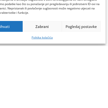
o podatke kao što su ponašanje pri pregledavanju ili jedinstveni ID-ovi na
anici. Nepristanak ili povlačenje suglasnosti može negativno utjecati na
akteristike i funkcije.
ihvati
Zabrani
Pogledaj postavke
Politika kolačića