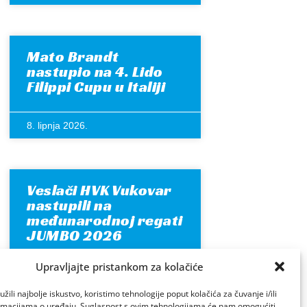
Mato Brandt
nastupio na 4. Lido
Filippi Cupu u Italiji
8. lipnja 2026.
Veslači HVK Vukovar
nastupili na
međunarodnoj regati
JUMBO 2026
Upravljajte pristankom za kolačiće
7. lipnja 2026.
žili najbolje iskustvo, koristimo tehnologije poput kolačića za čuvanje i/ili
ormacijama o uređaju. Suglasnost s ovim tehnologijama će nam omogućiti