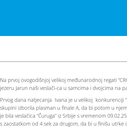
Na prvoj ovogodišnjoj velikoj međunarodnoj regati “
jezeru Jarun naši veslači-ca u samcima i dvojcima na pa
Prvog dana natjecanja Ivana je u velikoj konkurenciji 
skupini izborila plasman u finale A, da bi potom u nj
je bila veslačica “Čuruga” iz Srbije s vremenom 09.02.25
s zaostatkom od 4 sek za drugom, da bi u finišu utrke