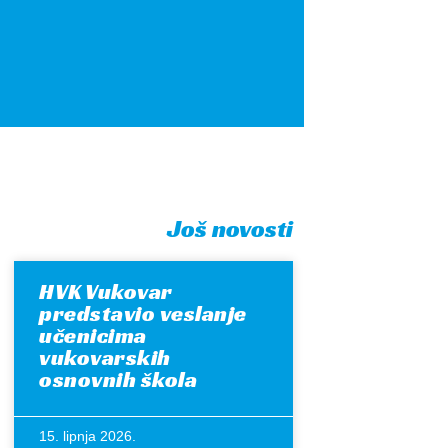
Još novosti
HVK Vukovar
predstavio veslanje
učenicima
vukovarskih
osnovnih škola
15. lipnja 2026.