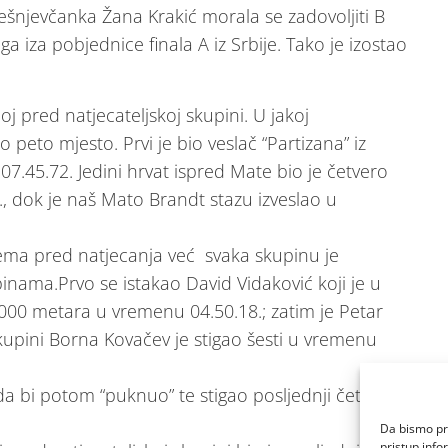
rešnjevčanka Žana Krakić morala se zadovoljiti B
ga iza pobjednice finala A iz Srbije. Tako je izostao
j pred natjecateljskoj skupini. U jakoj
peto mjesto. Prvi je bio veslač “Partizana” iz
07.45.72. Jedini hrvat ispred Mate bio je četvero
, dok je naš Mato Brandt stazu izveslao u
nema pred natjecanja već svaka skupinu je
upinama.Prvo se istakao David Vidaković koji je u
 1000 metara u vremenu 04.50.18.; zatim je Petar
skupini Borna Kovačev je stigao šesti u vremenu
 bi potom “puknuo” te stigao posljednji četvrti s
Da bismo pru
pristup inf