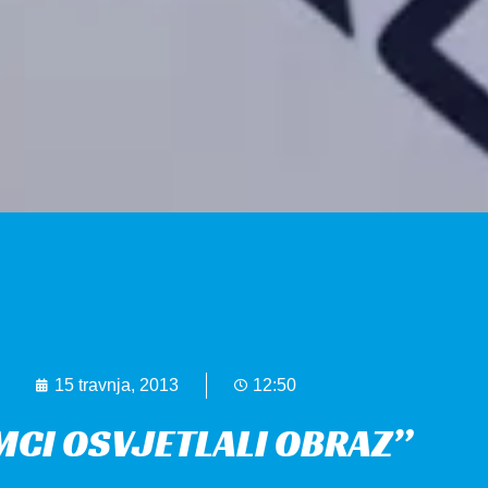
15 travnja, 2013
12:50
MCI OSVJETLALI OBRAZ”