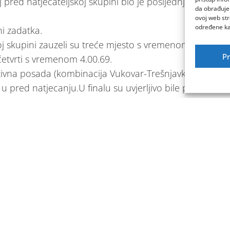
pred natjecateljskoj skupini bio je posljednji
da obrađujem
ovoj web str
određene kar
i zadatka.
oj skupini zauzeli su treće mjesto s vremenom
Pr
 četvrti s vremenom 4.00.69.
tivna posada (kombinacija Vukovar-Trešnjavka)
u pred natjecanju.U finalu su uvjerljivo bile prve
azu su izveslale u vremenu 07.52.03. Druge su bile
remenom 7.59.55.
a, Darkom Privratom. U svojoj pred natjecateljskoj
samo dvije sekunde za vodećom kombinacijom
tarta do cilja s vremenom 06.52.11.
veliki potencijal kao ekipa.
posljednji šesti, da bi u finalu B zauzeo četvrto
je u sastavu: Domagoj Džalto,Petar Dinješ,Luka