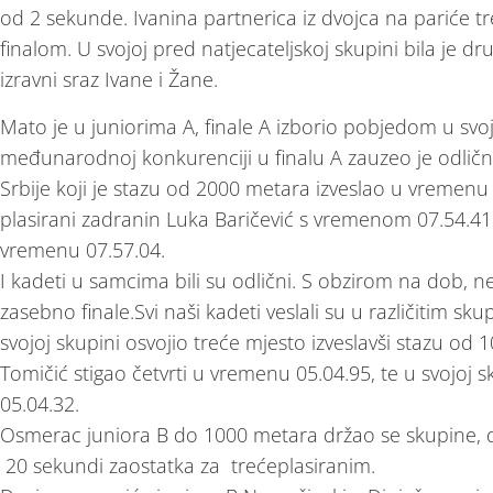
od 2 sekunde. Ivanina partnerica iz dvojca na pariće t
finalom. U svojoj pred natjecateljskoj skupini bila je dru
izravni sraz Ivane i Žane.
Mato je u juniorima A, finale A izborio pobjedom u svojo
međunarodnoj konkurenciji u finalu A zauzeo je odlično 
Srbije koji je stazu od 2000 metara izveslao u vremenu 
plasirani zadranin Luka Baričević s vremenom 07.54.41.
vremenu 07.57.04.
I kadeti u samcima bili su odlični. S obzirom na dob, 
zasebno finale.Svi naši kadeti veslali su u različitim sk
svojoj skupini osvojio treće mjesto izveslavši stazu od
Tomičić stigao četvrti u vremenu 05.04.95, te u svojoj 
05.04.32.
Osmerac juniora B do 1000 metara držao se skupine, da
20 sekundi zaostatka za trećeplasiranim.