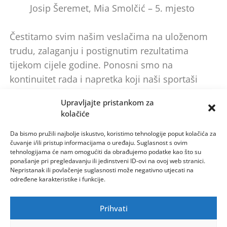
Josip Šeremet, Mia Smolčić – 5. mjesto
Čestitamo svim našim veslačima na uloženom
trudu, zalaganju i postignutim rezultatima
tijekom cijele godine. Ponosni smo na
kontinuitet rada i napretka koji naši sportaši
pokazuju iz regate u regatu.
Upravljajte pristankom za
kolačiće
Da bismo pružili najbolje iskustvo, koristimo tehnologije poput kolačića za
čuvanje i/ili pristup informacijama o uređaju. Suglasnost s ovim
tehnologijama će nam omogućiti da obrađujemo podatke kao što su
ponašanje pri pregledavanju ili jedinstveni ID-ovi na ovoj web stranici.
Nepristanak ili povlačenje suglasnosti može negativno utjecati na
određene karakteristike i funkcije.
Prihvati